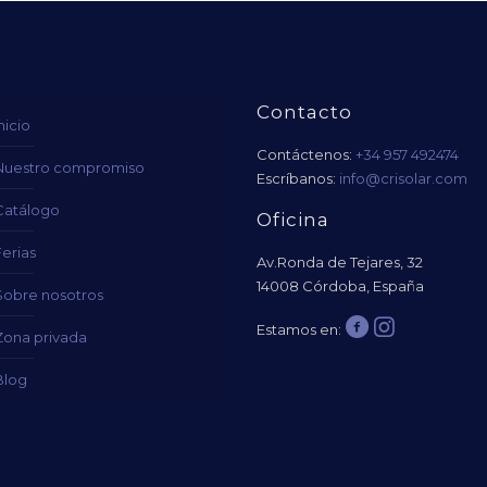
Contacto
nicio
Contáctenos:
+34 957 492474
Nuestro compromiso
Escríbanos:
info@crisolar.com
Catálogo
Oficina
erias
Av.Ronda de Tejares, 32
14008 Córdoba, España
Sobre nosotros
Estamos en:
Zona privada
Blog